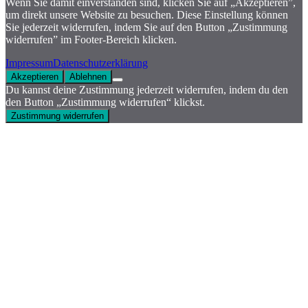
Wenn Sie damit einverstanden sind, klicken Sie auf „Akzeptieren”,
um direkt unsere Website zu besuchen. Diese Einstellung können
Sie jederzeit widerrufen, indem Sie auf den Button „Zustimmung
widerrufen” im Footer-Bereich klicken.
Impressum
Datenschutzerklärung
Akzeptieren
Ablehnen
Du kannst deine Zustimmung jederzeit widerrufen, indem du den
den Button „Zustimmung widerrufen“ klickst.
Zustimmung widerrufen